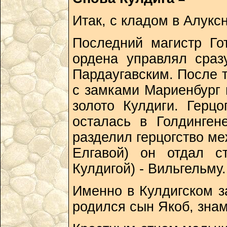
Итак, с кладом в Алукс
Последний магистр Го
ордена управлял сраз
Пардаугавским. После т
с замками Мариенбург 
золото Кулдиги. Герц
осталась в Голдинген
разделил герцогство м
Елгавой) он отдал с
Кулдигой) - Вильгельму.
Именно в Кулдигском з
родился сын Якоб, знам