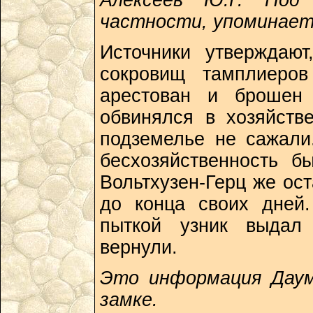
Алексеев Ю.Г. Под
частности, упоминает
Источники утверждают
сокровищ тамплиеро
арестован и брошен
обвинялся в хозяйств
подземелье не сажали
бесхозяйственность б
Вольтхузен-Герц же ос
до конца своих дней.
пыткой узник выдал 
вернули.
Это информация Даум
замке.