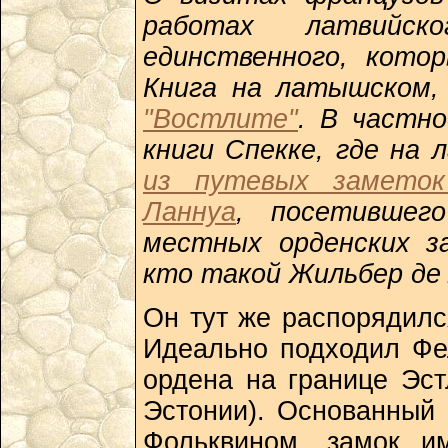
работах латвийск
единственного, кото
Книга на латышском, 
"Востлите"
. В частн
книги Спекке, где на
из путевых заметок
Ланнуа
, посетившег
местных орденских з
кто такой Жильбер де 
Он тут же распорядилс
Идеально подходил Фе
ордена на границе Эс
Эстонии). Основанный
Фольквином, замок и