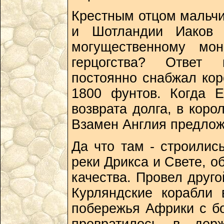
Крестным отцом мальчи
и Шотландии Иаков I
могущественному мон
герцогства? Ответ 
постоянно снабжал кор
1800 фунтов. Когда Е
возврата долга, в коро
Взамен Англия предлож
Да что там - строилис
реки Дрикса и Свете, о
качества. Провел друго
Курляндские корабли
побережья Африки с бо