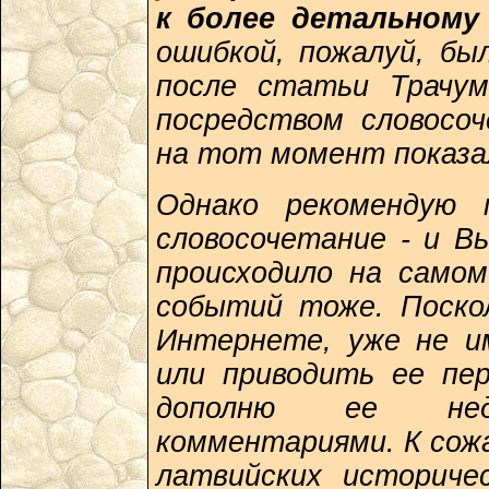
к более детальному
ошибкой, пожалуй, б
после статьи Трачум
посредством словосо
на тот момент показа
Однако рекомендую 
словосочетание - и В
происходило на само
событий тоже. Поско
Интернете, уже не и
или приводить ее пер
дополню ее нед
комментариями. К сож
латвийских историче