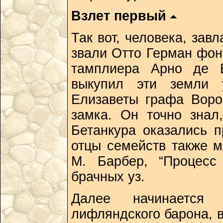
Взлет первый
Так вот, человека, зав
звали Отто Герман фон
тамплиера Арно де Б
выкупил эти земли 
Елизаветы графа Воро
замка. Он точно знал
Бетанкура оказались п
отцы семейств также м
М. Барбер, “Процесс
брачных уз.
Далее начинается у
лифляндского барона, в