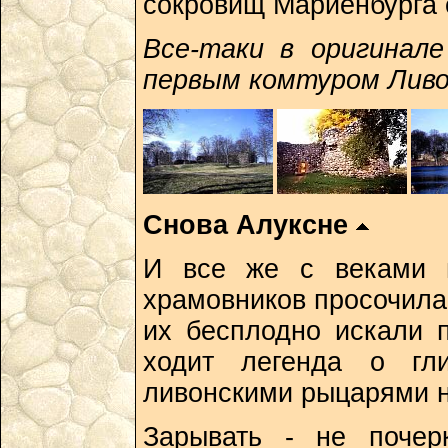
сокровищ Мариенбурга 
Все-таки в оригинал
первым комтуром Ливон
Снова Алуксне
И все же с веками 
храмовников просочила
их бесплодно искали 
ходит легенда о гл
ливонскими рыцарями н
Зарывать - не почер