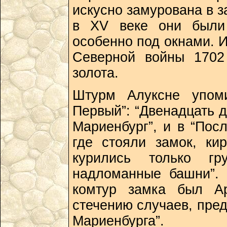
искусно замурована в з
в XV веке они были
особенно под окнами. 
Северной войны 1702
золота.
Штурм Алуксне упоми
Первый”: “Двенадцать 
Мариенбург”, и в “Пос
где стояли замок, ки
курились только г
надломанные башни”. 
комтур замка был А
стечению случаев, пре
Мариенбурга”.