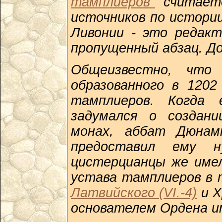
тамплиеров"
считаетс
источников по истори
Ливонии - это редакт
пропущенный абзац. Д
Общеизвестно, что 
образованного в 1202
тамплиеров. Когда 
задумался о создани
монах, аббат Дюнамю
предоставил ему н
цистерцианцы же имел
устава тамплиеров в 
Латвийского (VI.-4)
и Х
основателем Ордена и