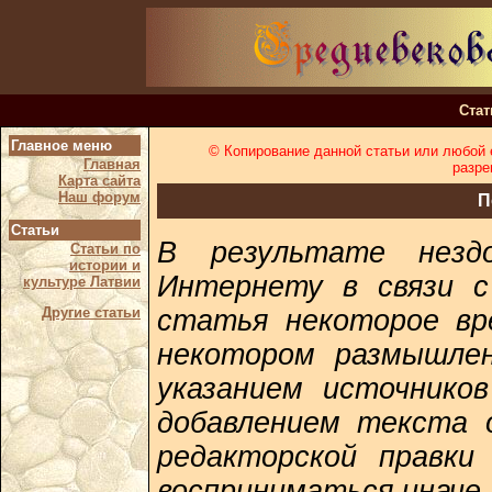
Ста
Главное меню
© Копирование данной статьи или любой е
Главная
разре
Карта сайта
Наш форум
П
Статьи
В результате нездо
Статьи по
истории и
Интернету в связи с
культуре Латвии
Другие статьи
статья некоторое вр
некотором размышле
указанием источнико
добавлением текста 
редакторской правки
восприниматься иначе.