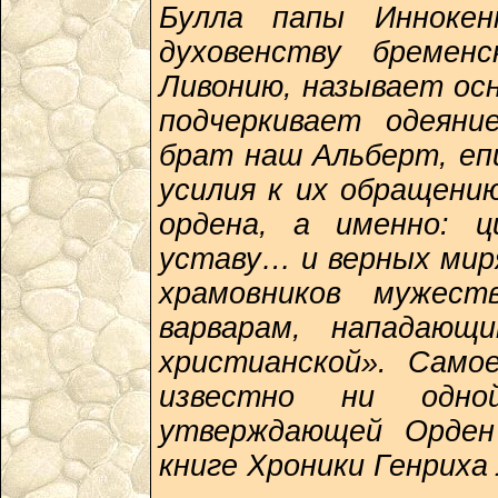
Булла папы Иннокен
духовенству бремен
Ливонию, называет ос
подчеркивает одеяни
брат наш Альберт, епи
усилия к их обращени
ордена, а именно: ц
уставу… и верных мирян
храмовников мужест
варварам, нападающ
христианской». Само
известно ни одно
утверждающей Орден 
книге Хроники Генриха