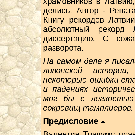
храмовников в Латвию,
делись. Автор - Ренат
Книгу рекордов Латвии
абсолютный рекорд 
диссертацию. С сожа
разворота.
На самом деле я писала
ливонской истории,
некоторые ошибки ста
и падениях историче
мог бы с легкостью
сокровищ тамплиеров.
Предисловие
Валентин Трачумс пра