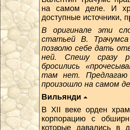
на самом деле. И хр
доступные источники, 
В оригинале эти сло
статьей В. Трачумса
позволю себе дать от
ней. Спешу сразу р
бросились «прочесыв
там нет. Предлагаю
произошло на самом де
Вильянди
В XII веке орден хра
корпорацию с обширн
которые давались в 