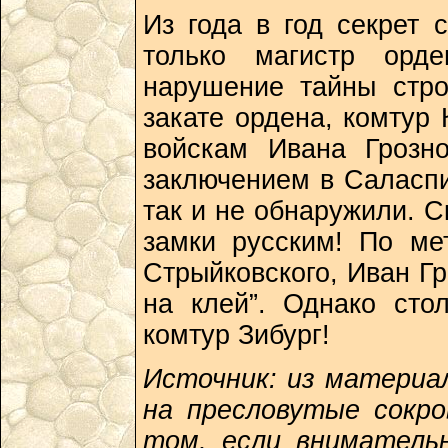
Из года в год секрет 
только магистр орд
нарушение тайны стро
закате ордена, комтур
войскам Ивана Грозн
заключением в Саласпи
так и не обнаружили. С
замки русским! По ме
Стрыйковского, Иван Гр
на клей”. Однако сто
комтур Зибург!
Источник: из матери
на пресловутые сокро
том, если вниматель