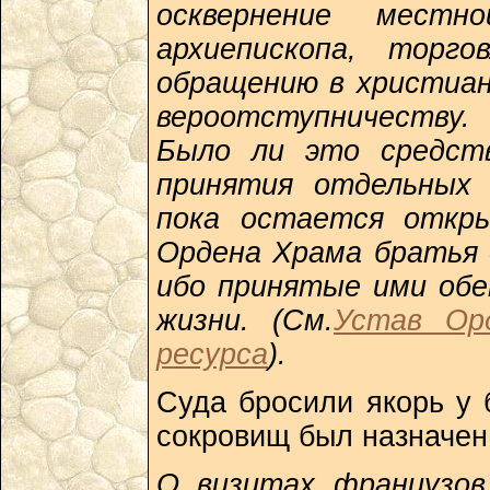
осквернение местн
архиепископа, торго
обращению в христиан
вероотступничеству.
Было ли это средст
принятия отдельных 
пока остается откры
Ордена Храма братья 
ибо принятые ими обе
жизни. (См.
Устав Ор
ресурса
).
Суда бросили якорь у
сокровищ был назначен
О визитах французов