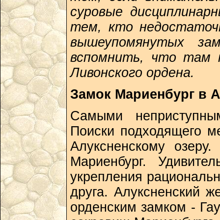
суровые дисциплинар
тем, кто недостаточ
вышеупомянутых зам
вспомнить, что там 
Ливонского ордена.
Замок Мариенбург в 
Самыми неприступным
Поиски подходящего м
Алуксненскому озеру
Мариенбург. Удивите
укрепления рациональн
друга. Алуксненский ж
орденским замком - Га