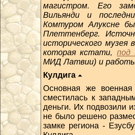
магистром. Его зам
Вильянди и последн
Комтуром Алуксне б
Плеттенберг. Источн
исторического музея в
которая кстати,
под
МИД Латвии) и работ
Кулдига
Основная же военная 
сместилась к западны
деньги. Их подвозили и
не было решено размес
замке региона - Езусбу