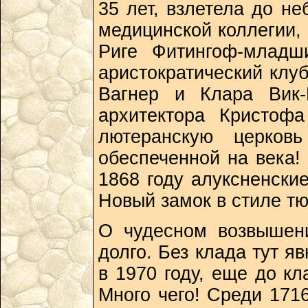
35 лет, взлетела до не
медицинской коллегии,
Риге Фитингоф-младш
аристократический клуб
Вагнер и Клара Вик-
архитектора Кристоф
лютеранскую церков
обеспеченной на века!
1868 году алуксненск
Новый замок в стиле тю
О чудесном возвышен
долго. Без клада тут я
в 1970 году, еще до к
Много чего! Среди 17