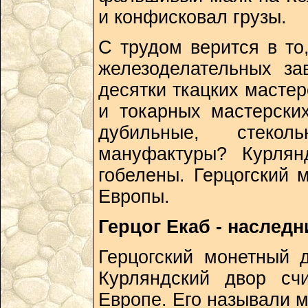
и конфисковал грузы.
С трудом верится в то
железоделательных за
десятки ткацких мастер
и токарных мастерски
дубильные, стеко
мануфактуры? Курлян
гобелены. Герцогский 
Европы.
Герцог Екаб - наслед
Герцогский монетный 
Курляндский двор сч
Европе. Его называли 