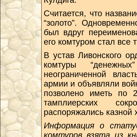
Кулдига.
Считается, что названи
“золото”. Одновременн
был вдруг переименова
его комтуром стал все 
В устав Ливонского о
комтуры “денежны
неограниченной влас
армии и объявляли войн
позволено иметь по 
тамплиерских сок
распоряжались казной х
Информация о статус
комтуров взята из к