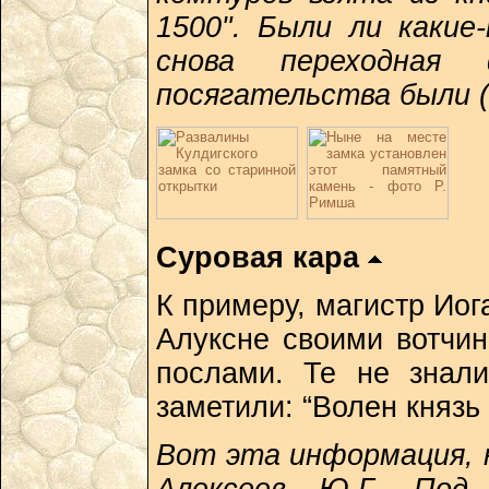
1500". Были ли какие
снова переходная
посягательства были (
Суровая кара
К примеру, магистр Иог
Алуксне своими вотчи
послами. Те не знали
заметили: “Волен князь 
Вот эта информация, н