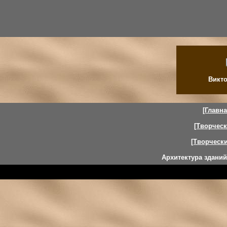
Викто
[Главна
[Творческ
[Творчески
Архитектура здани