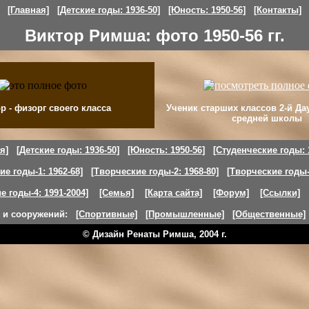
[Главная]
[Детские годы: 1936-50]
[Юность: 1950-56]
[Контакты]
Виктор Римша: фото 1950-56 гг.
р - физорг своего класса
Ученик старших классов 2-й Да
средней школы
я]
[Детские годы: 1936-50]
[Юность: 1950-56]
[Студенческие годы: 
ие годы-1: 1962-68]
[Творческие годы-2: 1968-80]
[Творческие годы-3
е годы-4: 1991-2004]
[Семья]
[Карта сайта]
[Форум]
[Ссылки]
й и сооружений:
[Спортивные]
[Промышленные]
[Общественные]
© Дизайн Ренаты Римша, 2004 г.