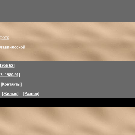
угавпилсской
1956-62]
: 1980-91]
[Контакты]
[Жилые]
[Разное]