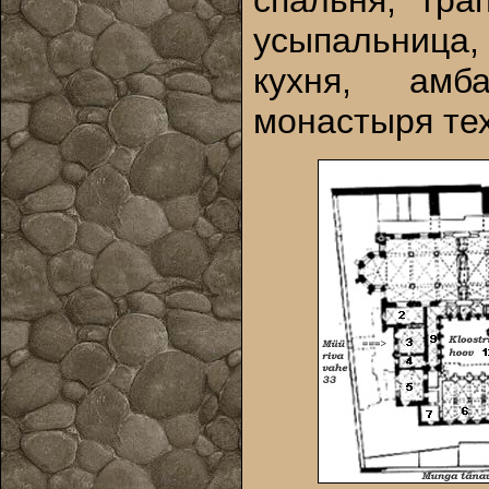
спальня, тра
усыпальниц
кухня, амб
монастыря тех