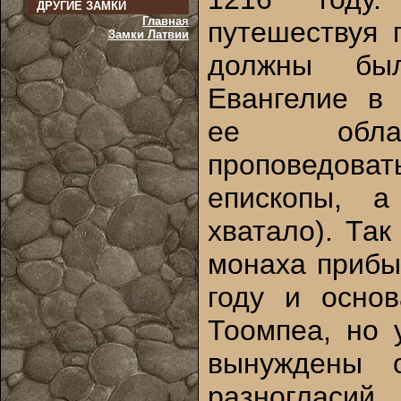
ДРУГИЕ ЗАМКИ
Главная
путешествуя 
Замки Латвии
должны был
Евангелие в
ее обла
проповедов
епископы, 
хватало). Та
монаха прибы
году и осно
Тоомпеа, но 
вынуждены о
разноглас