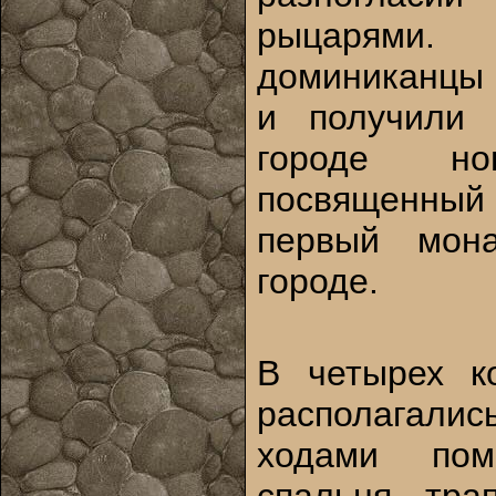
рыцарями
доминиканцы 
и получили 
городе но
посвященны
первый мон
городе.
В четырех к
располагал
ходами пом