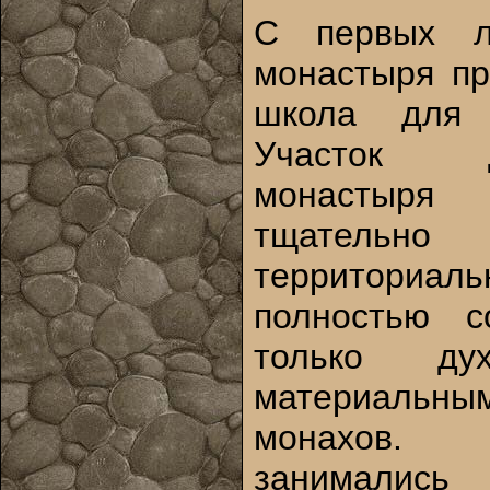
С первых л
монастыря пр
школа для 
Участок 
монастыря 
тщательно
территориал
полностью с
только д
материаль
монахов
занималис