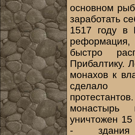
основном рыб
заработать се
1517 году в 
реформация
быстро рас
Прибалтику. 
монахов к вл
сделало
протестанто
монастырь
уничтожен 15
- здани