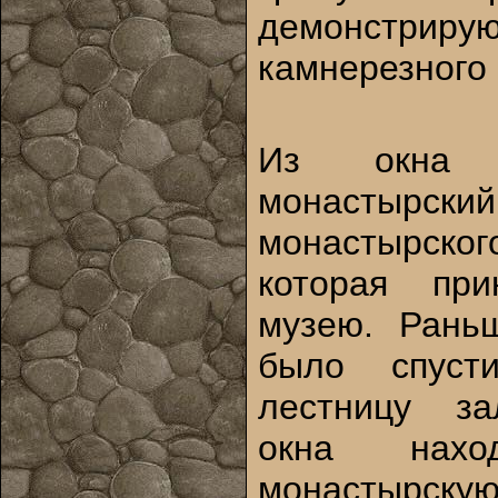
демонстрир
камнерезного 
Из окна 
монастырски
монастырск
которая при
музею. Рань
было спуст
лестницу за
окна нах
монастырскую