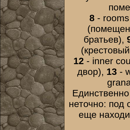
поме
8
- rooms 
(помещен
братьев),
(крестовый
12
- inner co
двор),
13
- w
grana
Единственно,
неточно: под 
еще находи