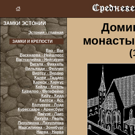
ЗАМКИ ЭСТОНИИ
Доми
Эстония - главная
монасты
ЗАМКИ И КРЕПОСТИ
(
Вао - Вак
Васкнарва - Нейшлосс
Вастселийна - Нейгаузен
Вигала - Фиккель
Вильянди - Феллин
Виртсу - Вердер
Калви - Педдес
Каркси - Каркус
Кейла - Кегель
Кивилоо - Фегефейер
Кийу - Кида
Килтси - Асс
Колувере - Лоде
Курессааре - Аренсбург
Лайузе - Лаис
Лихула - Леаль
Лихулинна - Лихулинна
Маасилинна - Зонебург
Нарва - Нарва