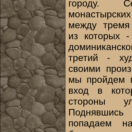
городу. С
монастырски
между тремя
из которых -
доминиканск
третий - ху
своими произ
мы пройдем п
вход в кото
стороны ул
Поднявшись
попадаем н