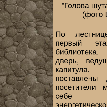
"Голова шут
(фото 
По лестниц
первый эт
библиотека.
дверь, вед
капитула. 
поставлены 
посетители 
себе в
энергетич