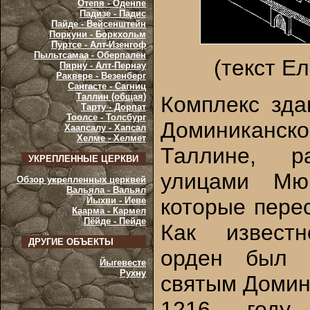
Отепя - Оденпе
Падизе - Падис
Пайде - Вейсенштейн
Поркуни - Боркхольм
Пуртсе - Алт-Изенгоф
Пыльтсамаа - Оберпален
(текст Е
Пярну - Алт-Пернау
Раквере - Везенберг
Сангасте - Сагниц
Таллин (общая)
Комплекс зда
Тарту - Дорпат
Тоолсе - Толсбург
Доминиканс
Хаапсалу - Хапсал
Хелме - Хелмет
Таллине, р
УКРЕПЛЕННЫЕ ЦЕРКВИ
улицами Мю
Обзор укрепленных церквей
Вальяла - Вальял
которые пере
Йыхви - Иеве
Каарма - Кармел
Пёйде - Пейде
Как известн
ДРУГИЕ ОБЪЕКТЫ
орден был 
Йыгевесте
Рухну
святым Домин
1216 году.