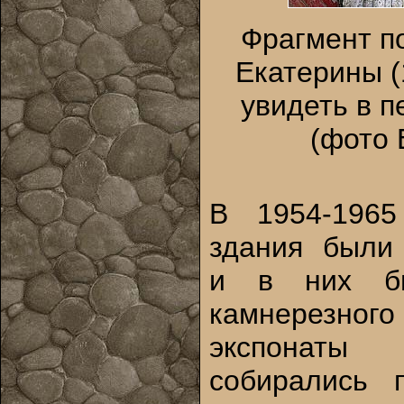
Фрагмент п
Екатерины (
увидеть в 
(фото 
В 1954-1965
здания были 
и в них бы
камнерезн
экспонаты
собирались 