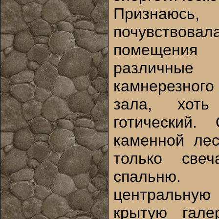
Признаюсь
почувство
помещения
различн
камнерезного
зала, хот
готический.
каменной лес
только све
спальню.
центральную
крытую гал