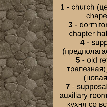
1
- church (ц
chape
3
- dormito
chapter hal
4
- supp
(предполага
5
- old r
трапезная)
(новая
7
- supposab
auxiliary ro
кухня со 