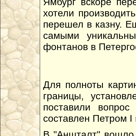
Ямбург вскоре пер
хотели производить
перешел в казну. Е
самыми уникальны
фонтанов в Петерго
Для полноты карти
границы, установ
поставили вопрос
составлен Петром I 
В "Аншталт" вошло 