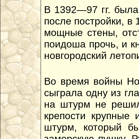
В 1392—97 гг. была
после постройки, в
мощные стены, отс
поидоша прочь, и к
новгородский летопи
Во время войны Нов
сыграла одну из гл
на штурм не решили
крепости крупные 
штурм, который бы
заморскую пушку. 