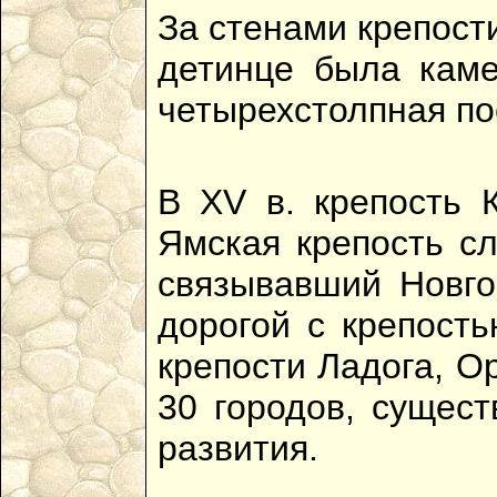
За стенами крепост
детинце была каме
четырехстолпная по
В XV в. крепость 
Ямская крепость сл
связывавший Новго
дорогой с крепост
крепости Ладога, О
30 городов, сущес
развития.