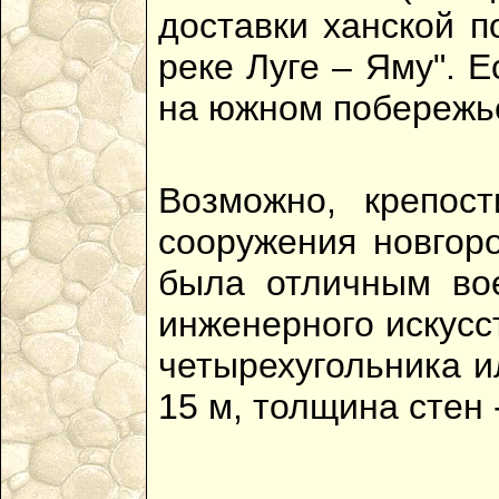
доставки ханской п
реке Луге – Яму". 
на южном побережье
Возможно, крепос
сооружения новгор
была отличным вое
инженерного искусс
четырехугольника и
15 м, толщина стен -