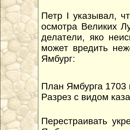
Петр I указывал, ч
осмотра Великих Лу
делатели, яко неи
может вредить неж
Ямбург:
План Ямбурга 1703 
Pазрез с видом каз
Перестраивать укр