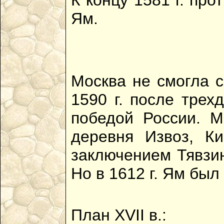
К концу 1581 г. про
Ям.
Москва не смогла с
1590 г. после трех
победой России. 
деревня Извоз, Ки
заключением Тявзин
Но в 1612 г. Ям бы
План XVII в.: