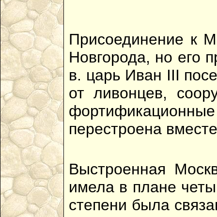
Присоединение к Мо
Новгорода, но его 
в. царь Иван III по
от ливонцев, соор
фортификационные 
перестроена вместе
Выстроенная Москв
имела в плане четы
степени была связа