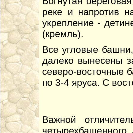
Вогнутая береговая
реке и напротив н
укрепление - детине
(кремль).
Все угловые башни,
далеко вынесены з
северо-восточные б
по 3-4 яруса. С вос
Важной отличител
четырехбашенного 