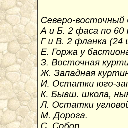
Северо-восточный 
А и Б. 2 фаса по 6
Г и В. 2 фланка (24
Е. Горжа у бастион
З. Восточная курти
Ж. Западная куртин
И. Остатки юго-за
К. Бывш. школа, ны
Л. Остатки угловой
М. Дорога.
С. Собор.