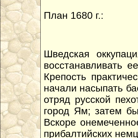
План 1680 г.:
Шведская оккупац
восстанавливать е
Крепость практиче
начали насыпать ба
отряд русской пех
город Ям; затем бы
Вскоре онемеченно
прибалтийских немц