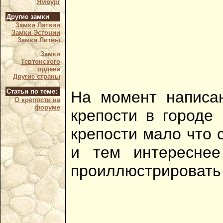
Ямбург
Другие замки
Замки Латвии
Замки Эстонии
Замки Литвы
Замки
Тевтонского
ордена
Другие страны
Статьи по теме:
На момент написан
О крепости на
форуме
крепости в городе
крепости мало что 
и тем интереснее
проиллюстрировать 