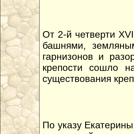
От 2-й четверти XV
башнями, земляны
гарнизонов и разо
крепости сошло н
существования креп
По указу Екатерины