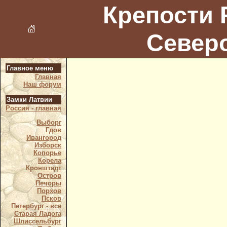
Крепости 
Север
Главное меню
Главная
Наш форум
Замки Латвии
Россия - главная
Выборг
Гдов
Ивангород
Изборск
Копорье
Корела
Кронштадт
Остров
Печоры
Порхов
Псков
Петербург - все
Старая Ладога
Шлиссельбург