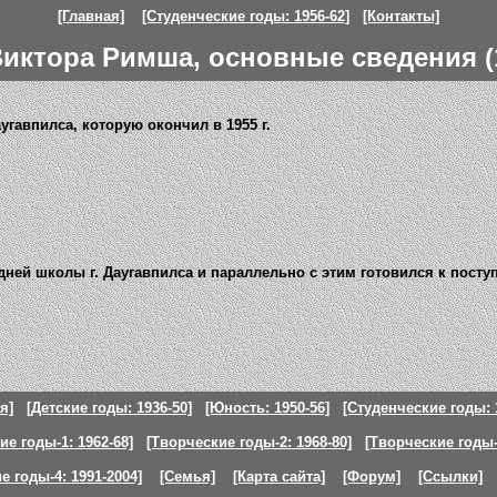
[Главная]
[Студенческие годы: 1956-62]
[Контакты]
иктора Римша, основные сведения (1
аугавпилса, которую окончил в 1955 г.
средней школы г. Даугавпилса и параллельно с этим готовился к пос
я]
[Детские годы: 1936-50]
[Юность: 1950-56]
[Студенческие годы: 
ие годы-1: 1962-68]
[Творческие годы-2: 1968-80]
[Творческие годы-3
е годы-4: 1991-2004]
[Семья]
[Карта сайта]
[Форум]
[Ссылки]