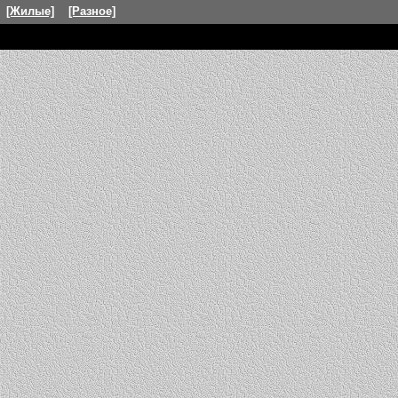
[Жилые]
[Разное]