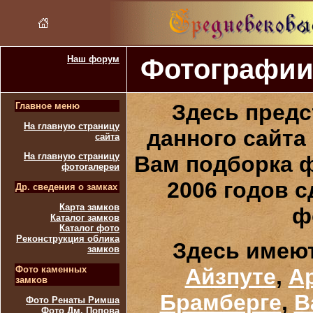
Наш форум
Фотографии
Здесь
предс
Главное меню
На главную страницу
данного сайта
сайта
На главную страницу
Вам подборка ф
фотогалереи
2006 годов 
Др. сведения о замках
Карта замков
ф
Каталог замков
Каталог фото
Реконструкция облика
Здесь имею
замков
Фото каменных
Айзпуте
,
А
замков
Брамберге
,
В
Фото Ренаты Римша
Фото Дм. Попова