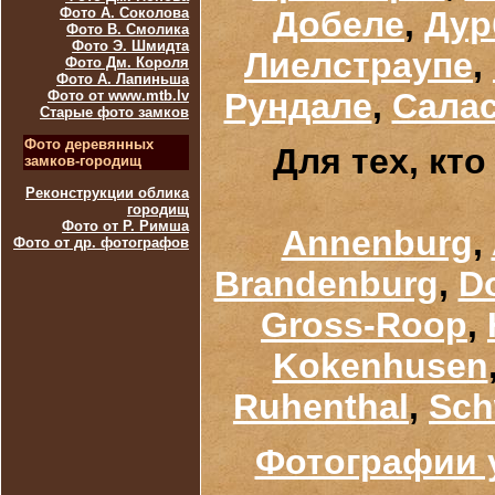
Фото А. Соколова
Добеле
,
Дур
Фото В. Смолика
Фото Э. Шмидта
Лиелстраупе
,
Фото Дм. Короля
Фото А. Лапиньша
Рундале
,
Сала
Фото от www.mtb.lv
Старые фото замков
Фото деревянных
Для тех, кт
замков-городищ
Реконструкции облика
городищ
Фото от Р. Римша
Annenburg
,
Фото от др. фотографов
Brandenburg
,
D
Gross-Roop
,
Kokenhusen
Ruhenthal
,
Sch
Фотографии у