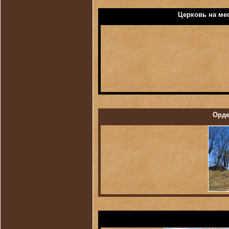
Церковь
на мес
Орде