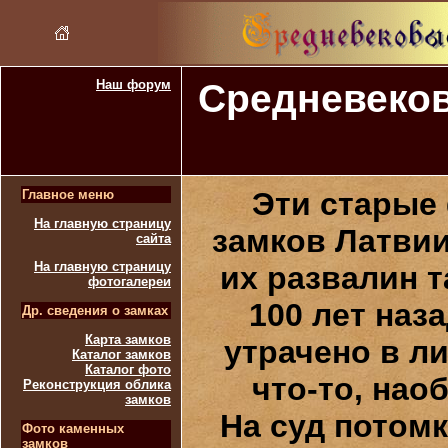
Наш форум
Средневеков
Эти
старые 
Главное меню
На главную страницу
замков Латвии
сайта
На главную страницу
их развалин 
фотогалереи
100 лет наз
Др. сведения о замках
Карта замков
утрачено в л
Каталог замков
Каталог фото
что-то, нао
Реконструкция облика
замков
На суд потом
Фото каменных
замков