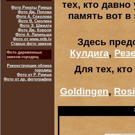
тех, кто давно
Фото Ренаты Римша
Фото Дм. Попова
память вот в
Фото А. Соколова
Фото В. Смолика
Фото Э. Шмидта
Фото Дм. Короля
Фото А. Лапиньша
Здесь пред
Фото от www.mtb.lv
Старые фото замков
Кулдига
,
Рез
Фото деревянных
замков-городищ
Реконструкции облика
Для тех, кт
городищ
Фото от Р. Римша
Фото от др. фотографов
Goldingen
,
Rosi