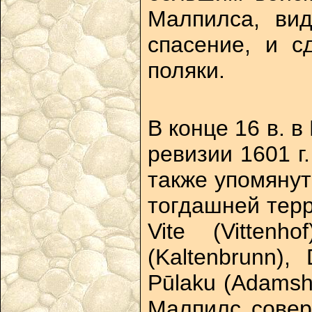
Малпилса, вид
спасение, и с
поляки.
В конце 16 в. 
ревизии 1601 г
также упомянуто
тогдашней терр
Vite (Vittenh
(Kaltenbrunn),
Pūlaku (Adamsho
Малпилс совер