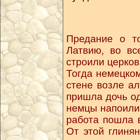
Предание о то
Латвию, во вс
строили церков
Тогда немецком
стене возле ал
пришла дочь од
немцы напоили 
работа пошла 
От этой глиня