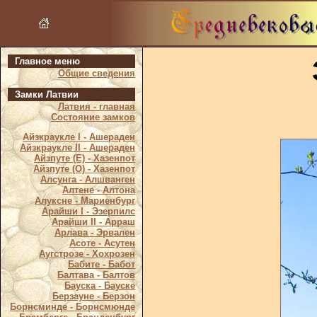
Главное меню
Общие сведения
Замки Латвии
Латвия - главная
Состояние замков
Айзкраукле I - Ашераден
Айзкраукле II - Ашераден
Айзпуте (Е) - Хазенпот
Айзпуте (О) - Хазенпот
Алсунга - Алшванген
Алтене - Алтона
Алуксне - Мариенбург
Арайши I - Эзерпилс
Арайши II - Арраш
Арлава - Эрвален
Асоте - Асутен
Аугстрозе - Хохрозен
Бабите - Бабот
Балтава - Балтов
Бауска - Бауске
Берзауне - Берзон
Борнсминде - Борнсмюнде