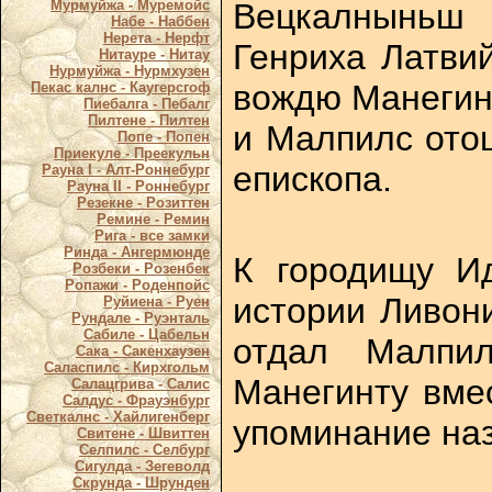
Вецкалныньш 
Мурмуйжа - Муремойс
Набе - Наббен
Нерета - Нерфт
Генриха Латви
Нитауре - Нитау
Нурмуйжа - Нурмхузен
вождю Манегинт
Пекас калнс - Каугерсгоф
Пиебалга - Пебалг
Пилтене - Пилтен
и Малпилс ото
Попе - Попен
Приекуле - Преекульн
епископа.
Рауна I - Алт-Роннебург
Рауна II - Роннебург
Резекне - Розиттен
Ремине - Ремин
Рига - все замки
Ринда - Ангермюнде
К городищу Ид
Розбеки - Розенбек
Ропажи - Роденпойс
истории Ливон
Руйиена - Руен
Рундале - Руэнталь
Сабиле - Цабельн
отдал Малпил
Сака - Сакенхаузен
Саласпилс - Кирхгольм
Манегинту вмес
Салацгрива - Салис
Салдус - Фрауэнбург
Светкалнс - Хайлигенберг
упоминание наз
Свитене - Швиттен
Селпилс - Селбург
Сигулда - Зегеволд
Скрунда - Шрунден