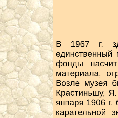
В 1967 г. з
единственный 
фонды насчит
материала, от
Возле музея б
Крастиньшу, Я.
января 1906 г.
карательной э