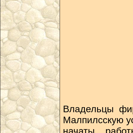
Владельцы фир
Малпилсскую ус
начаты рабо