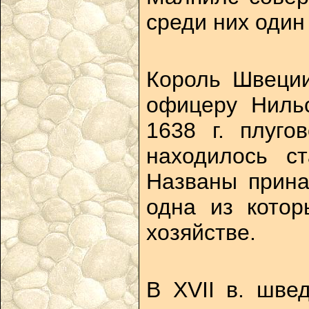
среди них один
Король Швеции
офицеру Ниль
1638 г. плуго
находилось с
Названы прина
одна из кото
хозяйстве.
В XVII в. шве