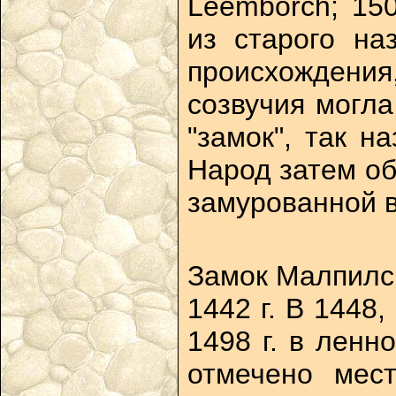
Leemborch; 15
из старого наз
происхождения,
созвучия могла
"замок", так н
Народ затем об
замурованной в
Замок Малпилс
1442 г. В 1448
1498 г. в ленн
отмечено мест