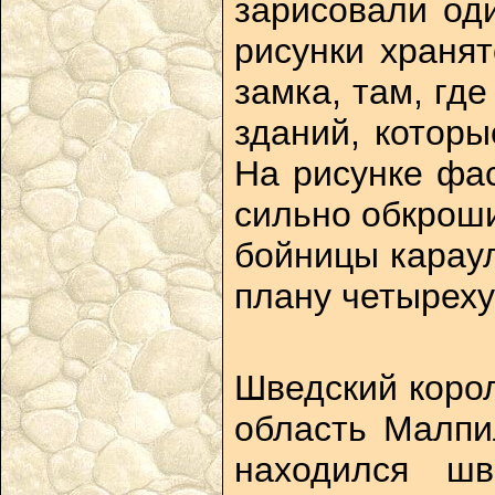
зарисовали од
рисунки храня
замка, там, гд
зданий, котор
На рисунке фа
сильно обкроши
бойницы караул
плану четыреху
Шведский корол
область Малпи
находился шв