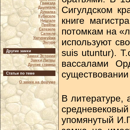
Грамзда
Сигулдском кр
Даугмале
Дуналка
Кубеселе
книге магистр
Ницгале
Прейли
потомкам на «л
Сатезеле
Сатекле
Унгурмуйжа
используют свои 
Энгуре
suis utuntur).
Другие замки
Замки Эстонии
Замки Литвы
вассалами Ор
Другие страны
существовании 
Статьи по теме
О замке на форуме
В литературе, 
средневековый
упомянутый И.Г