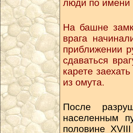
люди по имени 
На башне замк
врага начинал
приближении р
сдаваться вра
карете заехать
из омута.
После разру
населенным п
половине XVII