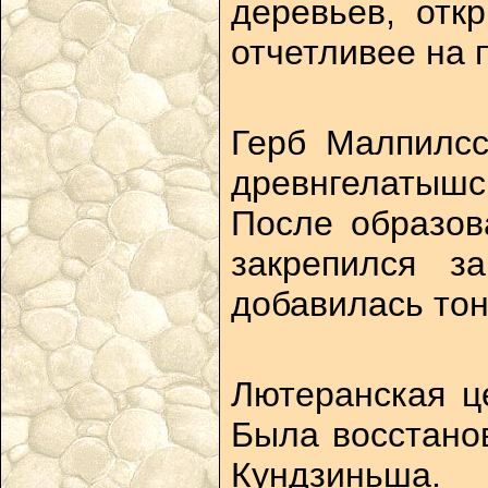
деревьев, отк
отчетливее на 
Герб Малпилсс
древнгелатышс
После образов
закрепился 
добавилась тон
Лютеранская це
Была восстанов
Кундзиньша.