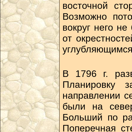
восточной сто
Возможно пот
вокруг него не
от окрестност
углубляющимся 
В 1796 г. раз
Планировку з
направлении се
были на севе
Больший по ра
Поперечная ст