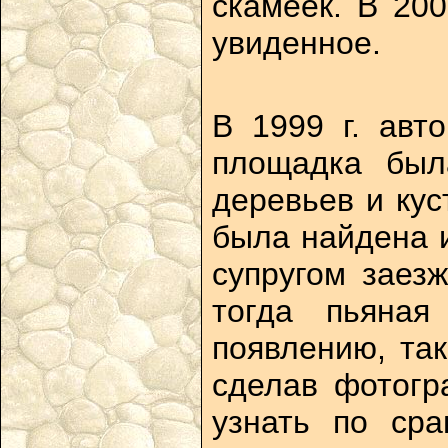
скамеек. В 20
увиденное.
В 1999 г. авт
площадка был
деревьев и кус
была найдена и
супругом заез
тогда пьяная
появлению, та
сделав фотогр
узнать по ср