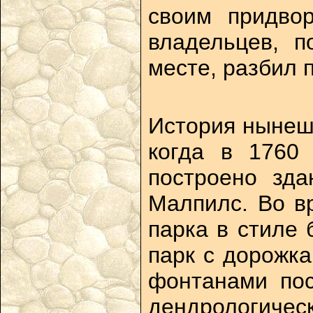
своим придво
владельцев, п
месте, разбил 
История нынешн
когда в 1760
построено зда
Малпилс. Во в
парка в стиле 
парк с дорожк
фонтанами пос
дендрологиче