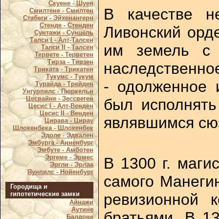
Скуене - Шуен
В качестве н
Смилтене - Смилтен
Стабеги - Эйхенангерн
Стенде - Стенден
Ливонский орд
Сунтажи - Сунцель
Талси I - Алт-Талсен
им земель с 
Талси II - Талсен
Тервете - Терветен
Тирза - Тирзен
наследственное
Триката - Трикатен
Тукумс - Тукум
- одолженное 
Турайда - Трейден
Унгурпилс - Пюркельн
Цесвайне - Зессвеген
был исполнять
Цесис I - Алт-Венден
Цесис II - Венден
являвшимся сю
Цирава - Цирау
Шлокенбека - Шлокенбек
Эдоле - Эдвален
Эмбурга - Анненбург
Эмбуте - Амботен
Эргеме - Эрмес
В 1300 г. маги
Эргли - Эрлаа
Яунпилс - Нойенбург
самого Манегин
Городища и
гипотетические замки
ревизионной 
Айнажи
Аутине
братьями. В 1
Балдоне