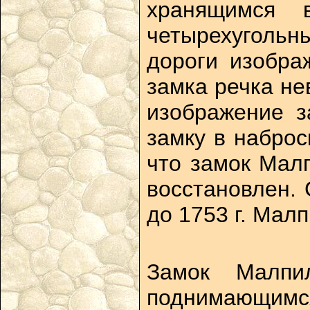
хранящимся 
четырехугольн
дороги изобра
замка речка не
изображение з
замку в наброс
что замок Мал
восстановлен. 
до 1753 г. Мал
Замок Малпи
поднимающимс