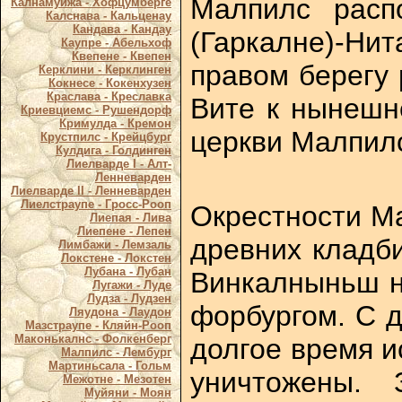
Малпилс расп
Калнамуйжа - Хофцумберге
Калснава - Кальценау
Кандава - Кандау
(Гаркалне)-Нит
Каупре - Абельхоф
Квепене - Квепен
правом берегу 
Керклини - Керклинген
Кокнесе - Кокенхузен
Краслава - Креславка
Вите к нынешн
Криевциемс - Рушендорф
Кримулда - Кремон
церкви Малпил
Крустпилс - Крейцбург
Кулдига - Голдинген
Лиелварде I - Алт-
Ленневарден
Лиелварде II - Ленневарден
Лиелстраупе - Гросс-Рооп
Окрестности Ма
Лиепая - Лива
Лиепене - Лепен
древних кладби
Лимбажи - Лемзаль
Локстене - Локстен
Лубана - Лубан
Винкалныньш на
Лугажи - Луде
Лудза - Лудзен
форбургом. С д
Ляудона - Лаудон
Мазстраупе - Кляйн-Рооп
Маконькалнс - Фолкенберг
долгое время и
Малпилс - Лембург
Мартиньсала - Гольм
уничтожены.
Межотне - Мезотен
Муйяни - Моян