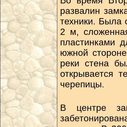
Во время Вто
развалин замк
техники. Была 
2 м, сложенна
пластинками д
южной стороне
реки стена бы
открывается т
черепицы.
В центре за
забетонирован