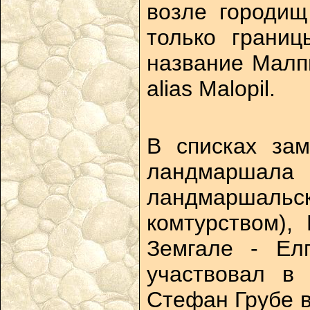
возле городищ
только границ
название Малп
alias Malopil.
В списках за
ландмаршала 
ландмаршальски
комтурством),
Земгале - Елг
участвовал в 
Стефан Грубе в