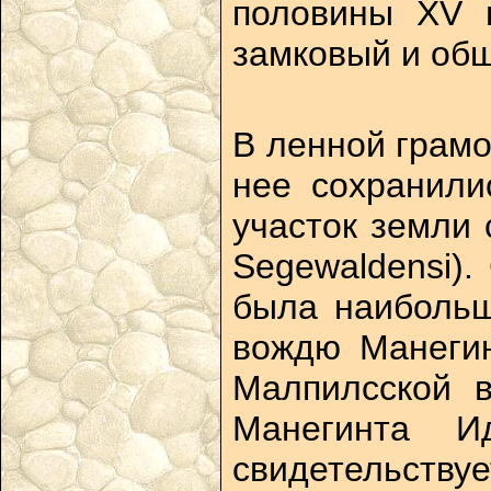
половины XV в
замковый и об
В ленной грамо
нее сохранилис
участок земли 
Segewaldensi).
была наибольш
вождю Манегин
Малпилсской в
Манегинта И
свидетельствуе