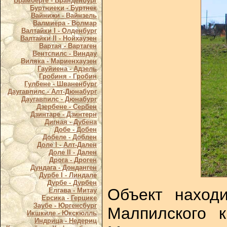
Брамберге - Бранденбург
Буртниеки - Буртнек
Вайнижи - Вайнзель
Валмиера - Волмар
Валтайки I - Олденбург
Валтайки II - Нойхаузен
Вартая - Вартаген
Вентспилс - Виндау
Виляка - Мариенхаузен
Гауйиена - Адзель
Гробиня - Гробин
Гулбене - Шваненбург
Даугавпилс - Алт-Дюнабург
Даугавпилс - Дюнабург
Дзербене - Сербен
Дзинтаре - Дзинтерн
Дигная - Дубена
Добе - Добен
Добеле - Доблен
Доле I - Алт-Дален
Доле II - Дален
Дрога - Дроген
Дундага - Донданген
Дурбе I - Линдале
Дурбе - Дурбен
Объект наход
Елгава - Митау
Ерсика - Герцике
Заубе - Юргенсбург
Малпилского 
Икшкиле - Юкскюлль
Индрица - Недериц