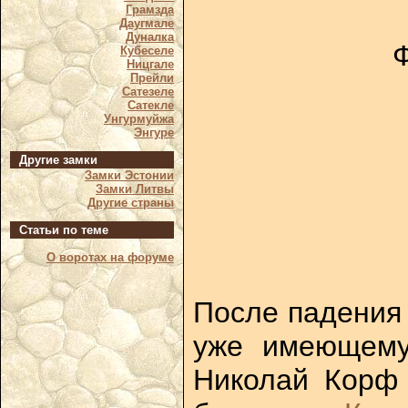
Грамзда
Даугмале
Дуналка
Ф
Кубеселе
Ницгале
Прейли
Сатезеле
Сатекле
Унгурмуйжа
Энгуре
Другие замки
Замки Эстонии
Замки Литвы
Другие страны
Статьи по теме
О воротах на форуме
После падения 
уже имеющему
Николай Корф 