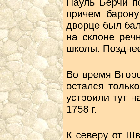
Пауль Берчи п
причем барону
дворце был бал
на склоне реч
школы. Позднее
Во время Втор
остался тольк
устроили тут н
1758 г.
К северу от Шв