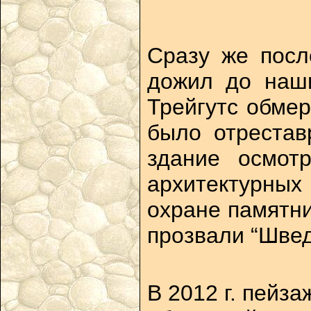
Сразу же посл
дожил до наши
Трейгутс обмер
было отрестав
здание осмот
архитектурных
охране памятни
прозвали “Швед
В 2012 г. пейз