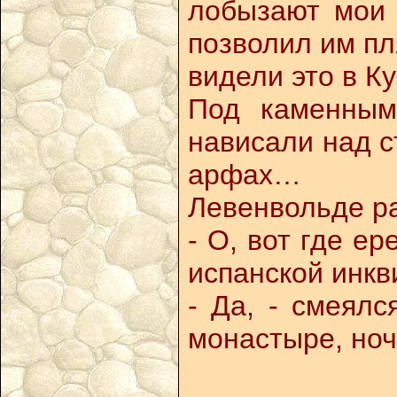
лобызают мои 
позволил им пл
видели это в К
Под каменным
нависали над с
арфах…
Левенвольде р
- О, вот где е
испанской инкв
- Да, - смеялс
монастыре, ноч