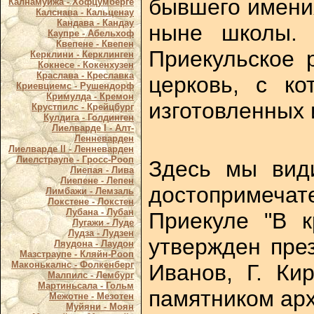
бывшего имения
Калнамуйжа - Хофцумберге
Калснава - Кальценау
Кандава - Кандау
ныне школы. 
Каупре - Абельхоф
Квепене - Квепен
Приекульское 
Керклини - Керклинген
Кокнесе - Кокенхузен
Краслава - Креславка
церковь, с к
Криевциемс - Рушендорф
Кримулда - Кремон
изготовленных 
Крустпилс - Крейцбург
Кулдига - Голдинген
Лиелварде I - Алт-
Ленневарден
Лиелварде II - Ленневарден
Лиелстраупе - Гросс-Рооп
Здесь мы види
Лиепая - Лива
Лиепене - Лепен
достопримечат
Лимбажи - Лемзаль
Локстене - Локстен
Лубана - Лубан
Приекуле "В 
Лугажи - Луде
Лудза - Лудзен
утвержден през
Ляудона - Лаудон
Мазстраупе - Кляйн-Рооп
Маконькалнс - Фолкенберг
Иванов, Г. Ки
Малпилс - Лембург
Мартиньсала - Гольм
памятником арх
Межотне - Мезотен
Муйяни - Моян