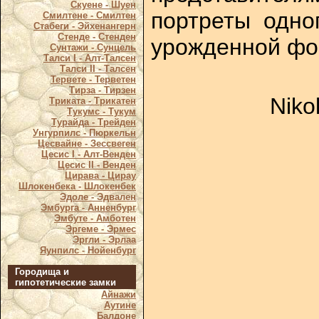
Скуене - Шуен
портреты одно
Смилтене - Смилтен
Стабеги - Эйхенангерн
Стенде - Стенден
урожденной фо
Сунтажи - Сунцель
Талси I - Алт-Талсен
Талси II - Талсен
Тервете - Терветен
Тирза - Тирзен
Niko
Триката - Трикатен
Тукумс - Тукум
Турайда - Трейден
Унгурпилс - Пюркельн
Цесвайне - Зессвеген
Цесис I - Алт-Венден
Цесис II - Венден
Цирава - Цирау
Шлокенбека - Шлокенбек
Эдоле - Эдвален
Эмбурга - Анненбург
Эмбуте - Амботен
Эргеме - Эрмес
Эргли - Эрлаа
Яунпилс - Нойенбург
Городища и
гипотетические замки
Айнажи
Аутине
Балдоне