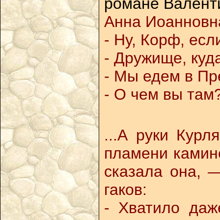
романе Валенти
Анна Иоанновн
- Ну, Корф, есл
- Дружище, куд
- Мы едем в Пр
- О чем вы там?
...А руки Кур
пламени камино
сказала она, 
гаков:
- Хватило даж