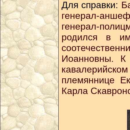
Для справки:
Б
генерал-аншеф
генерал-полиц
родился в им
соотечественн
Иоанновны. К
кавалерийском
племяннице Ек
Карла Скавронс