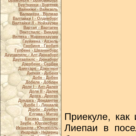
Брамберге - Бранденбург
Буртниеки - Буртнек
Вайнижи - Вайнзель
Валмиера - Волмар
Валтайки I - Олденбург
Валтайки II - Нойхаузен
Вартая - Вартаген
Вентспилс - Виндау
Виляка - Мариенхаузен
Гауйиена - Адзель
Гробиня - Гробин
Гулбене - Шваненбург
Даугавпилс - Алт-Дюнабург
Даугавпилс - Дюнабург
Дзербене - Сербен
Дзинтаре - Дзинтерн
Дигная - Дубена
Добе - Добен
Добеле - Доблен
Доле I - Алт-Дален
Доле II - Дален
Дрога - Дроген
Дундага - Донданген
Дурбе I - Линдале
Дурбе - Дурбен
Приекуле, как 
Елгава - Митау
Ерсика - Герцике
Заубе - Юргенсбург
Лиепаи в посе
Икшкиле - Юкскюлль
Индрица - Недериц