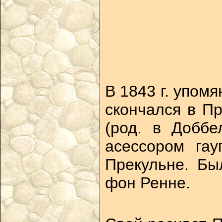
В 1843 г. упом
скончался в Пр
(род. в Доббе
асессором гау
Прекульне. Бы
фон Ренне.