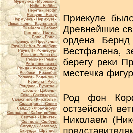
Мурмуйжа - Муремойс
Набе - Наббен
Нерета - Нерфт
Нитауре - Нитау
Приекуле было
Нурмуйжа - Нурмхузен
Пекас калнс - Каугерсгоф
Древнейшие све
Пиебалга - Пебалг
Пилтене - Пилтен
ордена Бернд
Попе - Попен
Приекуле - Преекульн
Рауна I - Алт-Роннебург
Вестфалена, з
Рауна II - Роннебург
Резекне - Розиттен
берегу реки П
Ремине - Ремин
Рига - все замки
Ринда - Ангермюнде
местечка фигури
Розбеки - Розенбек
Ропажи - Роденпойс
Руйиена - Руен
Рундале - Руэнталь
Сабиле - Цабельн
Род фон Корф
Сака - Сакенхаузен
Саласпилс - Кирхгольм
Салацгрива - Салис
остзейской вет
Салдус - Фрауэнбург
Светкалнс - Хайлигенберг
Николаем (Ник
Свитене - Швиттен
Селпилс - Селбург
Сигулда - Зегеволд
представителя
Скрунда - Шрунден