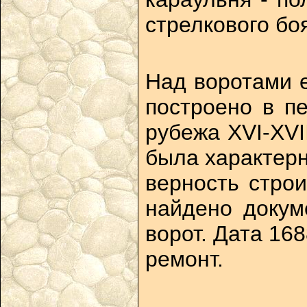
стрелкового бо
Над воротами е
построено в п
рубежа XVI-XVI
была характер
верность стро
найдено докум
ворот. Дата 16
ремонт.