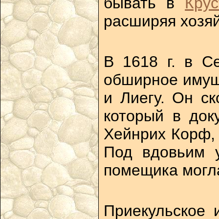
бывать в
Крус
расширяя хозяй
В 1618 г. в С
обширное имуще
и Лиегу. Он с
который в док
Хейнрих Корф, 
Под вдовьим у
помещика могла
Приекульское 