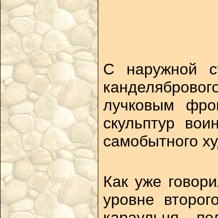
С наружной с
канделябровог
лучковым фро
скульптур вои
самобытного х
Как уже говор
уровне второг
караульня - п