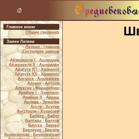
Шв
Главное меню
Общие сведения
Замки Латвии
Латвия - главная
Состояние замков
Айзкраукле I - Ашераден
Айзкраукле II - Ашераден
Айзпуте (Е) - Хазенпот
Айзпуте (О) - Хазенпот
Алсунга - Алшванген
Алтене - Алтона
Алуксне - Мариенбург
Арайши I - Эзерпилс
Арайши II - Арраш
Арлава - Эрвален
Асоте - Асутен
Аугстрозе - Хохрозен
Бабите - Бабот
Балтава - Балтов
Бауска - Бауске
Берзауне - Берзон
Борнсминде - Борнсмюнде