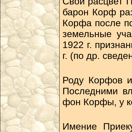
Свой расцвет П
барон Корф ра
Корфа после по
земельные уча
1922 г. призна
г. (по др. сведе
Роду Корфов и
Последними вл
фон Корфы, у к
Имение Приеку