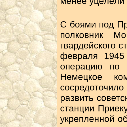
менее уцелели 
С боями под П
полковник Мо
гвардейского с
февраля 1945 
операцию по 
Немецкое ко
сосредоточило
развить советс
станции Приек
укрепленной об