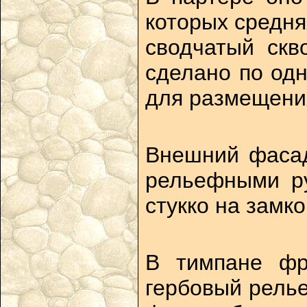
которых средня
сводчатый скв
сделано по од
для размещени
Внешний фасад
рельефными ру
стукко на замк
В тимпане фр
гербовый релье